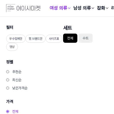
여성 의류
남성 의류
잡화
필터
세트
전체
수트
우수업체만
찜 브랜드만
사이즈표
영상
정렬
추천순
최신순
낮은가격순
가격
전체