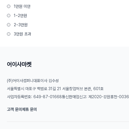
1만원 미만
1~2만원
2~3만원
3만원 초과
스타일
전체
#러블리
#베이직
어이사마켓
#스포티
#스트릿
#오피스
(주)어이사컴퍼니
대표이사 김수성
#섹시
#캠퍼스
#청순
서울특별시 마포구 백범로 31길 21 서울창업허브 본관, 601호
사업자등록번호: 649-87-01668
통신판매업신고: 제2020-강원홍천-003
소싱처
고객 문의
제휴 문의
전체
1688
VVIC
HZNZCN