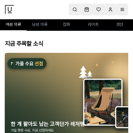
여성 의류
남성 의류
잡화
라이프
생산
지금 주목할 소식
한 개 팔아도 남는 고객단가 레저템
가을 캠핑 수요, 지금 선점하세요