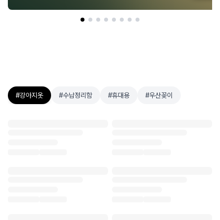
#
강아지옷
#
수납정리함
#
휴대용
#
우산꽂이