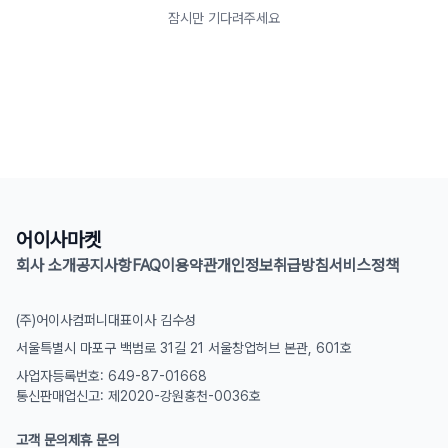
잠시만 기다려주세요
어이사마켓
회사 소개
공지사항
FAQ
이용약관
개인정보취급방침
서비스정책
(주)어이사컴퍼니
대표이사 김수성
서울특별시 마포구 백범로 31길 21 서울창업허브 본관, 601호
사업자등록번호: 649-87-01668
통신판매업신고: 제2020-강원홍천-0036호
고객 문의
제휴 문의