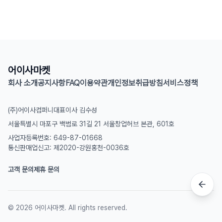
어이사마켓
회사 소개
공지사항
FAQ
이용약관
개인정보취급방침
서비스정책
(주)어이사컴퍼니
대표이사 김수성
서울특별시 마포구 백범로 31길 21 서울창업허브 본관, 601호
사업자등록번호: 649-87-01668
통신판매업신고: 제2020-강원홍천-0036호
고객 문의
제휴 문의
©
2026
어이사마켓. All rights reserved.