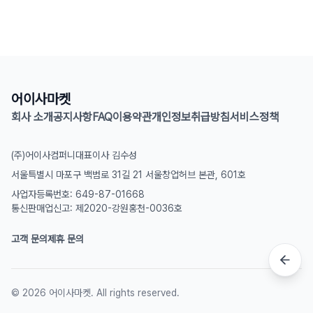
어이사마켓
회사 소개
공지사항
FAQ
이용약관
개인정보취급방침
서비스정책
(주)어이사컴퍼니
대표이사 김수성
서울특별시 마포구 백범로 31길 21 서울창업허브 본관, 601호
사업자등록번호: 649-87-01668
통신판매업신고: 제2020-강원홍천-0036호
고객 문의
제휴 문의
©
2026
어이사마켓. All rights reserved.