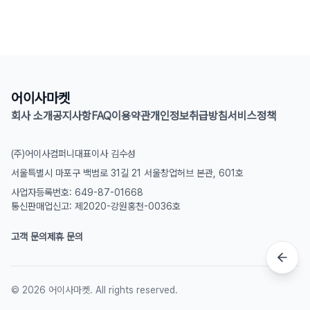
어이사마켓
회사 소개
공지사항
FAQ
이용약관
개인정보취급방침
서비스정책
(주)어이사컴퍼니
대표이사 김수성
서울특별시 마포구 백범로 31길 21 서울창업허브 본관, 601호
사업자등록번호: 649-87-01668
통신판매업신고: 제2020-강원홍천-0036호
고객 문의
제휴 문의
©
2026
어이사마켓. All rights reserved.