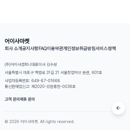
어이사마켓
회사 소개
공지사항
FAQ
이용약관
개인정보취급방침
서비스정책
(주)어이사컴퍼니
대표이사 김수성
서울특별시 마포구 백범로 31길 21 서울창업허브 본관, 601호
사업자등록번호: 649-87-01668
통신판매업신고: 제2020-강원홍천-0036호
고객 문의
제휴 문의
©
2026
어이사마켓. All rights reserved.