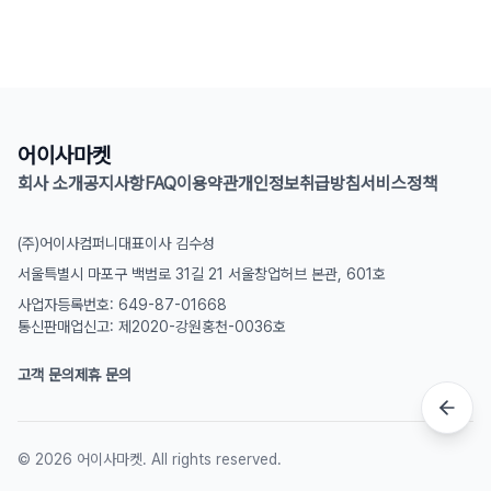
어이사마켓
회사 소개
공지사항
FAQ
이용약관
개인정보취급방침
서비스정책
(주)어이사컴퍼니
대표이사 김수성
서울특별시 마포구 백범로 31길 21 서울창업허브 본관, 601호
사업자등록번호: 649-87-01668
통신판매업신고: 제2020-강원홍천-0036호
고객 문의
제휴 문의
©
2026
어이사마켓. All rights reserved.