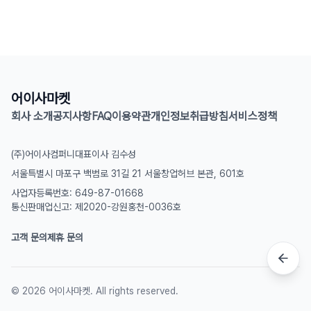
어이사마켓
회사 소개
공지사항
FAQ
이용약관
개인정보취급방침
서비스정책
(주)어이사컴퍼니
대표이사 김수성
서울특별시 마포구 백범로 31길 21 서울창업허브 본관, 601호
사업자등록번호: 649-87-01668
통신판매업신고: 제2020-강원홍천-0036호
고객 문의
제휴 문의
©
2026
어이사마켓. All rights reserved.