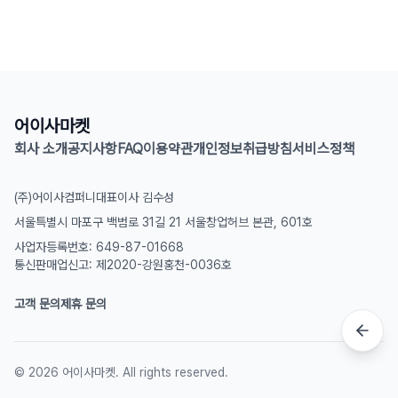
어이사마켓
회사 소개
공지사항
FAQ
이용약관
개인정보취급방침
서비스정책
(주)어이사컴퍼니
대표이사 김수성
서울특별시 마포구 백범로 31길 21 서울창업허브 본관, 601호
사업자등록번호: 649-87-01668
통신판매업신고: 제2020-강원홍천-0036호
고객 문의
제휴 문의
©
2026
어이사마켓. All rights reserved.