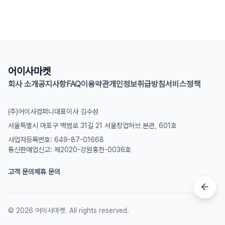
어이사마켓
회사 소개
공지사항
FAQ
이용약관
개인정보취급방침
서비스정책
(주)어이사컴퍼니
대표이사 김수성
서울특별시 마포구 백범로 31길 21 서울창업허브 본관, 601호
사업자등록번호: 649-87-01668
통신판매업신고: 제2020-강원홍천-0036호
고객 문의
제휴 문의
©
2026
어이사마켓. All rights reserved.