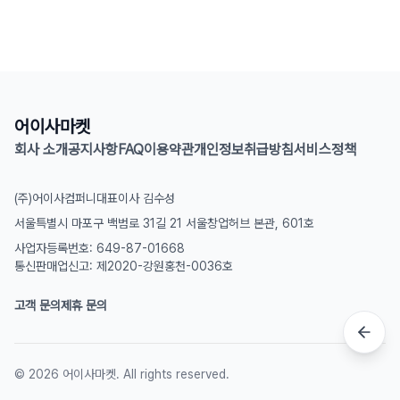
어이사마켓
회사 소개
공지사항
FAQ
이용약관
개인정보취급방침
서비스정책
(주)어이사컴퍼니
대표이사 김수성
서울특별시 마포구 백범로 31길 21 서울창업허브 본관, 601호
사업자등록번호: 649-87-01668
통신판매업신고: 제2020-강원홍천-0036호
고객 문의
제휴 문의
©
2026
어이사마켓. All rights reserved.