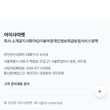
어이사마켓
회사 소개
공지사항
FAQ
이용약관
개인정보취급방침
서비스정책
(주)어이사컴퍼니
대표이사 김수성
서울특별시 마포구 백범로 31길 21 서울창업허브 본관, 601호
사업자등록번호: 649-87-01668
통신판매업신고: 제2020-강원홍천-0036호
고객 문의
제휴 문의
©
2026
어이사마켓. All rights reserved.