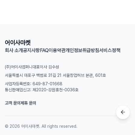
어이사마켓
회사 소개
공지사항
FAQ
이용약관
개인정보취급방침
서비스정책
(주)어이사컴퍼니
대표이사 김수성
서울특별시 마포구 백범로 31길 21 서울창업허브 본관, 601호
사업자등록번호: 649-87-01668
통신판매업신고: 제2020-강원홍천-0036호
고객 문의
제휴 문의
©
2026
어이사마켓. All rights reserved.