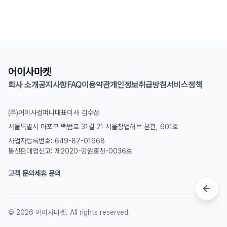
어이사마켓
회사 소개
공지사항
FAQ
이용약관
개인정보취급방침
서비스정책
(주)어이사컴퍼니
대표이사 김수성
서울특별시 마포구 백범로 31길 21 서울창업허브 본관, 601호
사업자등록번호: 649-87-01668
통신판매업신고: 제2020-강원홍천-0036호
고객 문의
제휴 문의
©
2026
어이사마켓. All rights reserved.