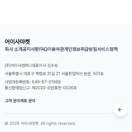
어이사마켓
회사 소개
공지사항
FAQ
이용약관
개인정보취급방침
서비스정책
(주)어이사컴퍼니
대표이사 김수성
서울특별시 마포구 백범로 31길 21 서울창업허브 본관, 601호
사업자등록번호: 649-87-01668
통신판매업신고: 제2020-강원홍천-0036호
고객 문의
제휴 문의
©
2026
어이사마켓. All rights reserved.