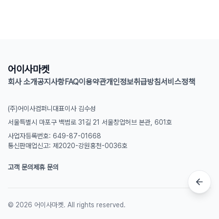
어이사마켓
회사 소개
공지사항
FAQ
이용약관
개인정보취급방침
서비스정책
(주)어이사컴퍼니
대표이사 김수성
서울특별시 마포구 백범로 31길 21 서울창업허브 본관, 601호
사업자등록번호: 649-87-01668
통신판매업신고: 제2020-강원홍천-0036호
고객 문의
제휴 문의
©
2026
어이사마켓. All rights reserved.