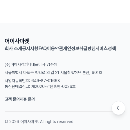
어이사마켓
회사 소개
공지사항
FAQ
이용약관
개인정보취급방침
서비스정책
(주)어이사컴퍼니
대표이사 김수성
서울특별시 마포구 백범로 31길 21 서울창업허브 본관, 601호
사업자등록번호: 649-87-01668
통신판매업신고: 제2020-강원홍천-0036호
고객 문의
제휴 문의
©
2026
어이사마켓. All rights reserved.