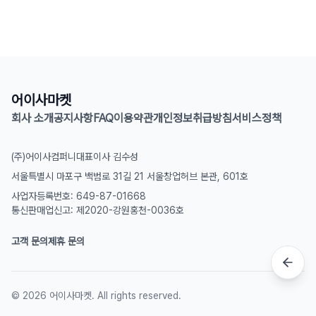
어이사마켓
회사 소개
공지사항
FAQ
이용약관
개인정보취급방침
서비스정책
(주)어이사컴퍼니
대표이사 김수성
서울특별시 마포구 백범로 31길 21 서울창업허브 본관, 601호
사업자등록번호: 649-87-01668
통신판매업신고: 제2020-강원홍천-0036호
고객 문의
제휴 문의
©
2026
어이사마켓. All rights reserved.