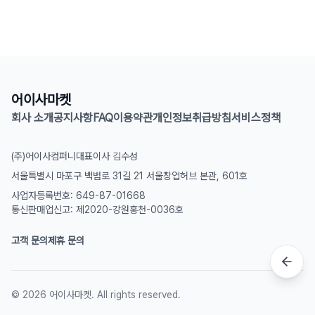
어이사마켓
회사 소개
공지사항
FAQ
이용약관
개인정보취급방침
서비스정책
(주)어이사컴퍼니
대표이사 김수성
서울특별시 마포구 백범로 31길 21 서울창업허브 본관, 601호
사업자등록번호: 649-87-01668
통신판매업신고: 제2020-강원홍천-0036호
고객 문의
제휴 문의
©
2026
어이사마켓. All rights reserved.