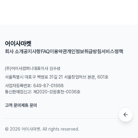
어이사마켓
회사 소개
공지사항
FAQ
이용약관
개인정보취급방침
서비스정책
(주)어이사컴퍼니
대표이사 김수성
서울특별시 마포구 백범로 31길 21 서울창업허브 본관, 601호
사업자등록번호: 649-87-01668
통신판매업신고: 제2020-강원홍천-0036호
고객 문의
제휴 문의
©
2026
어이사마켓. All rights reserved.