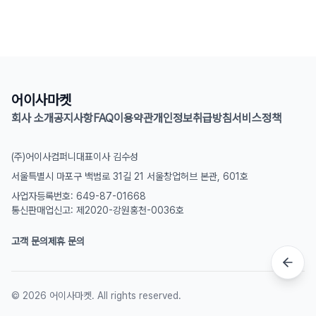
어이사마켓
회사 소개
공지사항
FAQ
이용약관
개인정보취급방침
서비스정책
(주)어이사컴퍼니
대표이사 김수성
서울특별시 마포구 백범로 31길 21 서울창업허브 본관, 601호
사업자등록번호: 649-87-01668
통신판매업신고: 제2020-강원홍천-0036호
고객 문의
제휴 문의
©
2026
어이사마켓. All rights reserved.