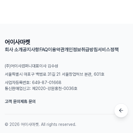
어이사마켓
회사 소개
공지사항
FAQ
이용약관
개인정보취급방침
서비스정책
(주)어이사컴퍼니
대표이사 김수성
서울특별시 마포구 백범로 31길 21 서울창업허브 본관, 601호
사업자등록번호: 649-87-01668
통신판매업신고: 제2020-강원홍천-0036호
고객 문의
제휴 문의
©
2026
어이사마켓. All rights reserved.