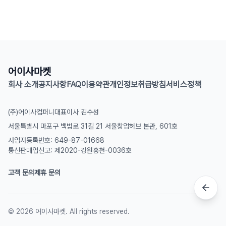
어이사마켓
회사 소개
공지사항
FAQ
이용약관
개인정보취급방침
서비스정책
(주)어이사컴퍼니
대표이사 김수성
서울특별시 마포구 백범로 31길 21 서울창업허브 본관, 601호
사업자등록번호: 649-87-01668
통신판매업신고: 제2020-강원홍천-0036호
고객 문의
제휴 문의
©
2026
어이사마켓. All rights reserved.