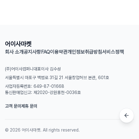
어이사마켓
회사 소개
공지사항
FAQ
이용약관
개인정보취급방침
서비스정책
(주)어이사컴퍼니
대표이사 김수성
서울특별시 마포구 백범로 31길 21 서울창업허브 본관, 601호
사업자등록번호: 649-87-01668
통신판매업신고: 제2020-강원홍천-0036호
고객 문의
제휴 문의
©
2026
어이사마켓. All rights reserved.