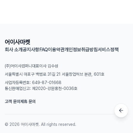
어이사마켓
회사 소개
공지사항
FAQ
이용약관
개인정보취급방침
서비스정책
(주)어이사컴퍼니
대표이사 김수성
서울특별시 마포구 백범로 31길 21 서울창업허브 본관, 601호
사업자등록번호: 649-87-01668
통신판매업신고: 제2020-강원홍천-0036호
고객 문의
제휴 문의
©
2026
어이사마켓. All rights reserved.