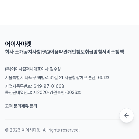
어이사마켓
회사 소개
공지사항
FAQ
이용약관
개인정보취급방침
서비스정책
(주)어이사컴퍼니
대표이사 김수성
서울특별시 마포구 백범로 31길 21 서울창업허브 본관, 601호
사업자등록번호: 649-87-01668
통신판매업신고: 제2020-강원홍천-0036호
고객 문의
제휴 문의
©
2026
어이사마켓. All rights reserved.