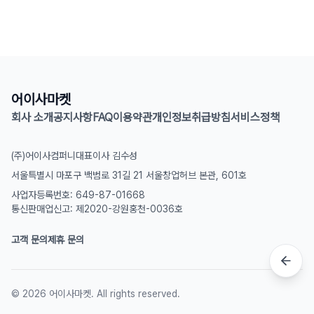
어이사마켓
회사 소개
공지사항
FAQ
이용약관
개인정보취급방침
서비스정책
(주)어이사컴퍼니
대표이사 김수성
서울특별시 마포구 백범로 31길 21 서울창업허브 본관, 601호
사업자등록번호: 649-87-01668
통신판매업신고: 제2020-강원홍천-0036호
고객 문의
제휴 문의
©
2026
어이사마켓. All rights reserved.