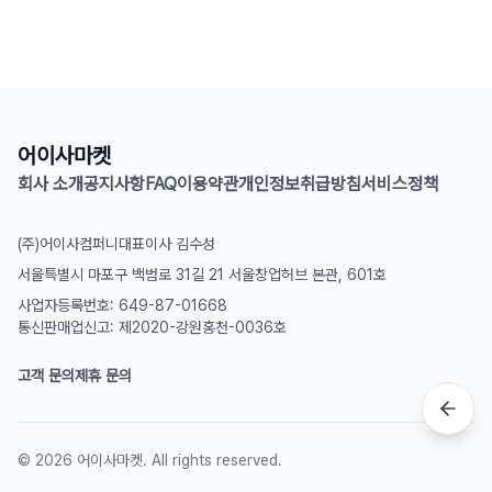
어이사마켓
회사 소개
공지사항
FAQ
이용약관
개인정보취급방침
서비스정책
(주)어이사컴퍼니
대표이사 김수성
서울특별시 마포구 백범로 31길 21 서울창업허브 본관, 601호
사업자등록번호: 649-87-01668
통신판매업신고: 제2020-강원홍천-0036호
고객 문의
제휴 문의
©
2026
어이사마켓. All rights reserved.