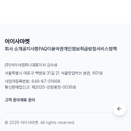
어이사마켓
회사 소개
공지사항
FAQ
이용약관
개인정보취급방침
서비스정책
(주)어이사컴퍼니
대표이사 김수성
서울특별시 마포구 백범로 31길 21 서울창업허브 본관, 601호
사업자등록번호: 649-87-01668
통신판매업신고: 제2020-강원홍천-0036호
고객 문의
제휴 문의
©
2026
어이사마켓. All rights reserved.