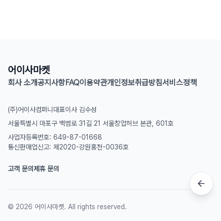
어이사마켓
회사 소개
공지사항
FAQ
이용약관
개인정보취급방침
서비스정책
(주)어이사컴퍼니
대표이사 김수성
서울특별시 마포구 백범로 31길 21 서울창업허브 본관, 601호
사업자등록번호: 649-87-01668
통신판매업신고: 제2020-강원홍천-0036호
고객 문의
제휴 문의
©
2026
어이사마켓. All rights reserved.