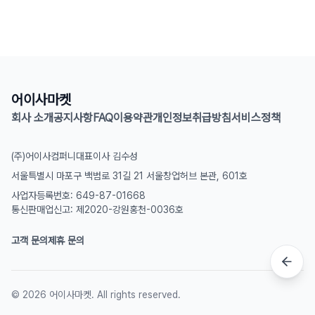
어이사마켓
회사 소개
공지사항
FAQ
이용약관
개인정보취급방침
서비스정책
(주)어이사컴퍼니
대표이사 김수성
서울특별시 마포구 백범로 31길 21 서울창업허브 본관, 601호
사업자등록번호: 649-87-01668
통신판매업신고: 제2020-강원홍천-0036호
고객 문의
제휴 문의
©
2026
어이사마켓. All rights reserved.