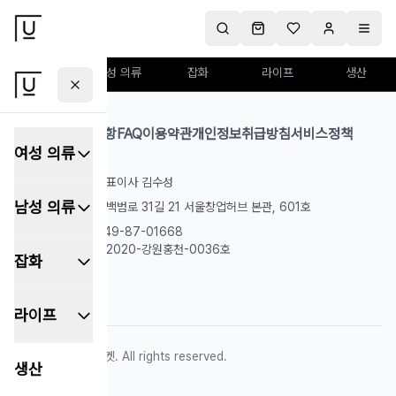
여성 의류
남성 의류
잡화
라이프
생산
어이사마켓
회사 소개
공지사항
FAQ
이용약관
개인정보취급방침
서비스정책
여성 의류
(주)어이사컴퍼니
대표이사 김수성
남성 의류
서울특별시 마포구 백범로 31길 21 서울창업허브 본관, 601호
사업자등록번호: 649-87-01668
통신판매업신고: 제2020-강원홍천-0036호
잡화
고객 문의
제휴 문의
라이프
©
2026
어이사마켓. All rights reserved.
생산