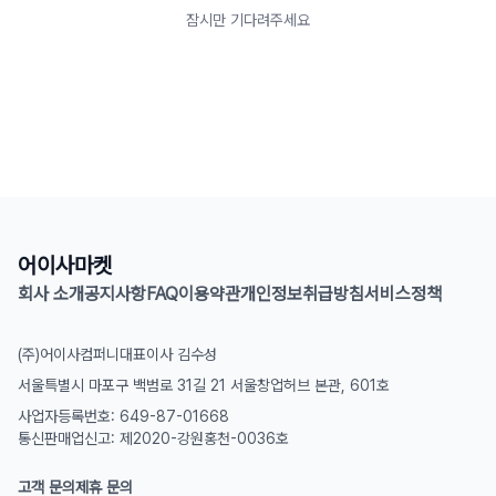
잠시만 기다려주세요
어이사마켓
회사 소개
공지사항
FAQ
이용약관
개인정보취급방침
서비스정책
(주)어이사컴퍼니
대표이사 김수성
서울특별시 마포구 백범로 31길 21 서울창업허브 본관, 601호
사업자등록번호: 649-87-01668
통신판매업신고: 제2020-강원홍천-0036호
고객 문의
제휴 문의