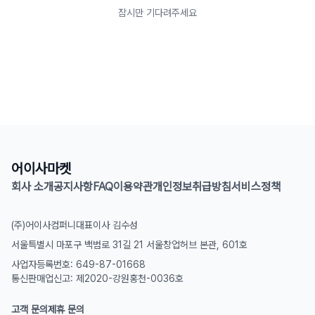
잠시만 기다려주세요
어이사마켓
회사 소개
공지사항
FAQ
이용약관
개인정보취급방침
서비스정책
(주)어이사컴퍼니
대표이사 김수성
서울특별시 마포구 백범로 31길 21 서울창업허브 본관, 601호
사업자등록번호: 649-87-01668
통신판매업신고: 제2020-강원홍천-0036호
고객 문의
제휴 문의