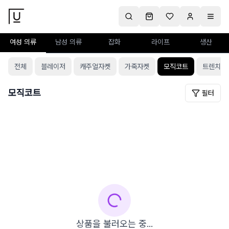
여성 의류
남성 의류
잡화
라이프
생산
전체
블레이저
캐주얼자켓
가죽자켓
모직코트
트렌치코
모직코트
필터
상품을 불러오는 중...