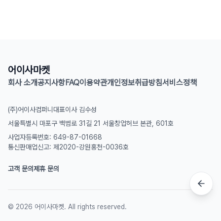
어이사마켓
회사 소개
공지사항
FAQ
이용약관
개인정보취급방침
서비스정책
(주)어이사컴퍼니
대표이사 김수성
서울특별시 마포구 백범로 31길 21 서울창업허브 본관, 601호
사업자등록번호: 649-87-01668
통신판매업신고: 제2020-강원홍천-0036호
고객 문의
제휴 문의
©
2026
어이사마켓. All rights reserved.