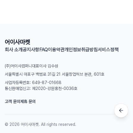
어이사마켓
회사 소개
공지사항
FAQ
이용약관
개인정보취급방침
서비스정책
(주)어이사컴퍼니
대표이사 김수성
서울특별시 마포구 백범로 31길 21 서울창업허브 본관, 601호
사업자등록번호: 649-87-01668
통신판매업신고: 제2020-강원홍천-0036호
고객 문의
제휴 문의
©
2026
어이사마켓. All rights reserved.