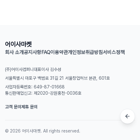
어이사마켓
회사 소개
공지사항
FAQ
이용약관
개인정보취급방침
서비스정책
(주)어이사컴퍼니
대표이사 김수성
서울특별시 마포구 백범로 31길 21 서울창업허브 본관, 601호
사업자등록번호: 649-87-01668
통신판매업신고: 제2020-강원홍천-0036호
고객 문의
제휴 문의
©
2026
어이사마켓. All rights reserved.